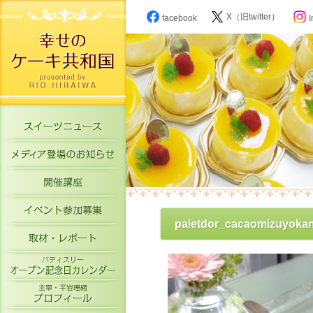
X（旧twitter）
facebook
I
スイーツニュース
メディア登場のお知らせ
開催講座
イベント参加募集
paletdor_cacaomizuyoka
取材・レポート
パティスリーオープン記念日カレン
主宰・平岩理緒プロフィール