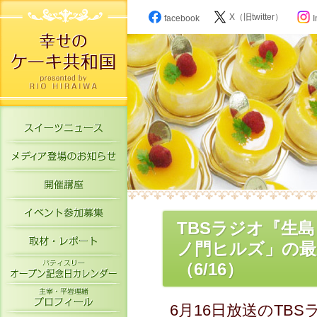
X（旧twitter）
facebook
I
スイーツニュース
メディア登場のお知らせ
開催講座
イベント参加募集
TBSラジオ『生
取材・レポート
ノ門ヒルズ」の最
パティスリーオープン記念日カレン
（6/16）
主宰・平岩理緒プロフィール
6月16日放送のTB