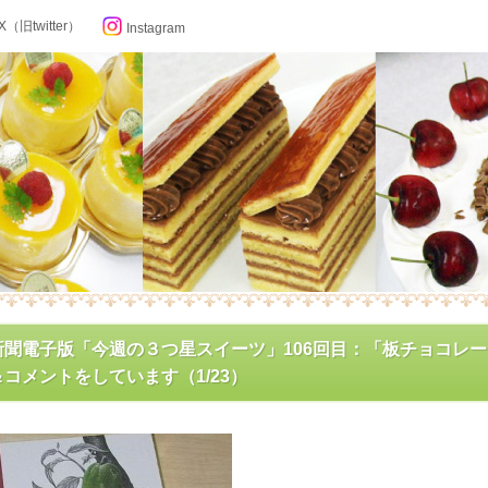
X（旧twitter）
Instagram
らせ
新聞電子版「今週の３つ星スイーツ」106回目：「板チョコレ
コメントをしています（1/23）
ン記念日カレンダー
フィール