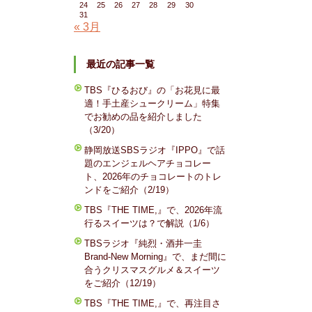
24
25
26
27
28
29
30
31
« 3月
最近の記事一覧
TBS『ひるおび』の「お花見に最
適！手土産シュークリーム」特集
でお勧めの品を紹介しました
（3/20）
静岡放送SBSラジオ『IPPO』で話
題のエンジェルヘアチョコレー
ト、2026年のチョコレートのトレ
ンドをご紹介（2/19）
TBS『THE TIME,』で、2026年流
行るスイーツは？で解説（1/6）
TBSラジオ『純烈・酒井一圭
Brand-New Morning』で、まだ間に
合うクリスマスグルメ＆スイーツ
。
をご紹介（12/19）
TBS『THE TIME,』で、再注目さ