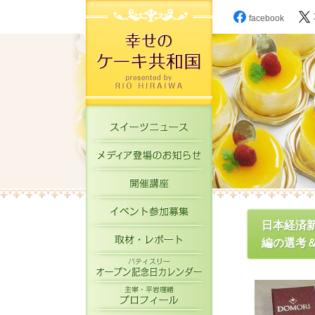
facebook
スイーツニュース
メディア登場のお知
開催講座
イベント参加募集
日本経済
取材・レポート
編の選考＆
パティスリーオープ
主宰・平岩理緒プロ