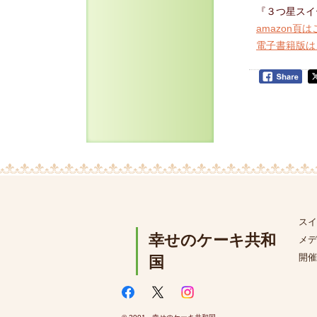
『３つ星スイ
amazon頁
電子書籍版は
スイ
幸せのケーキ共和
メデ
開催
国