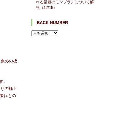
れる話題のモンブランについて解
説（12/18）
BACK NUMBER
お薦めの板
ます。
寄りの極上
優れもの