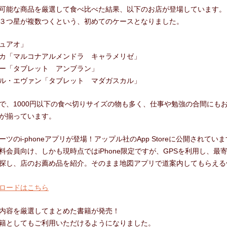
可能な商品を厳選して食べ比べた結果、以下のお店が登場しています。
３つ星が複数つくという、初めてのケースとなりました。
ュアオ」
カ「マルコナアルメンドラ キャラメリゼ」
ー「タブレット アンブラン」
ル・エヴァン「タブレット マダガスカル」
で、1000円以下の食べ切りサイズの物も多く、仕事や勉強の合間にも
が揃っています。
ツのi-phoneアプリが登場！アップル社のApp Storeに公開されてい
会員向け、しかも現時点ではiPhone限定ですが、GPSを利用し、最
探し、店のお薦め品を紹介。そのまま地図アプリで道案内してもらえる
ロードはこちら
内容を厳選してまとめた書籍が発売！
籍としてもご利用いただけるようになりました。