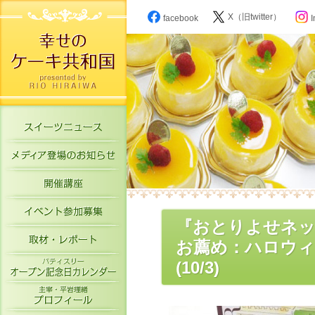
X（旧twitter）
facebook
I
スイーツニュース
メディア登場のお知らせ
開催講座
イベント参加募集
『おとりよせネッ
取材・レポート
お薦め：ハロウィ
パティスリーオープン記念日カレン
(10/3)
主宰・平岩理緒プロフィール