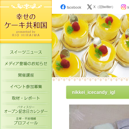
X（旧twitter）
facebook
I
スイーツニュース
メディア登場のお知らせ
開催講座
イベント参加募集
nikkei_icecandy_igl
取材・レポート
パティスリーオープン記念日カレン
主宰・平岩理緒プロフィール