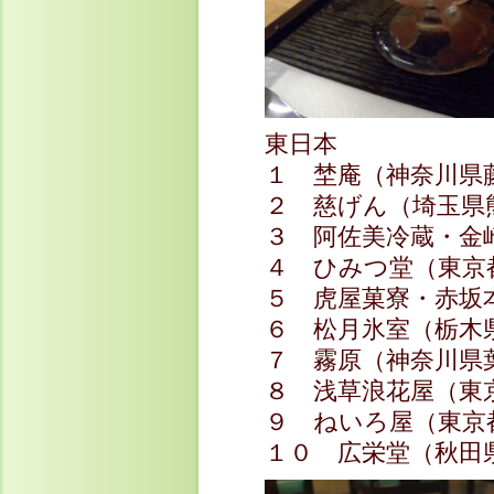
東日本
１ 埜庵（神奈川県
２ 慈げん（埼玉県
３ 阿佐美冷蔵・金
４ ひみつ堂（東京
５ 虎屋菓寮・赤坂
６ 松月氷室（栃木
７ 霧原（神奈川県
８ 浅草浪花屋（東
９ ねいろ屋（東京
１０ 広栄堂（秋田