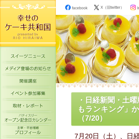
X（旧twitter）
facebook
I
スイーツニュース
メディア登場のお知らせ
開催講座
イベント参加募集
・日経新聞・土曜
取材・レポート
もランキング」か
パティスリーオープン記念日カレン
（7/20）
主宰・平岩理緒プロフィール
7月20日（土）、日