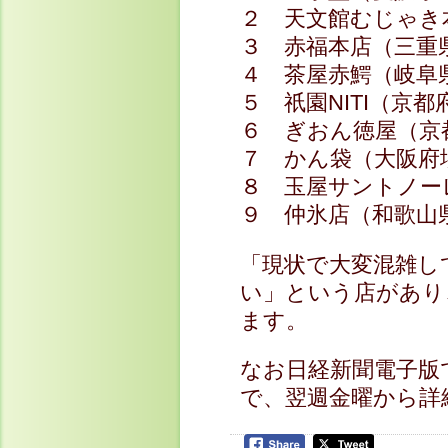
２ 天文館むじゃき
３ 赤福本店（三重
４ 茶屋赤鰐（岐阜
５ 祇園NITI（京
６ ぎおん徳屋（京
７ かん袋（大阪府
８ 玉屋サントノー
９ 仲氷店（和歌山
「現状で大変混雑し
い」という店があり
ます。
なお日経新聞電子版
で、翌週金曜から詳