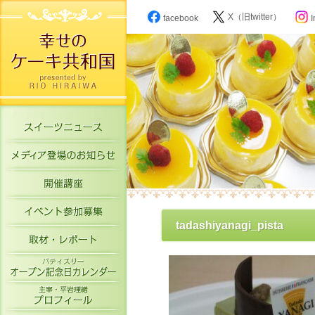
X（旧twitter）
facebook
I
スイーツニュース
メディア登場のお知らせ
開催講座
イベント参加募集
tadashiyanagi_pista
取材・レポート
パティスリーオープン記念日カレン
主宰・平岩理緒プロフィール