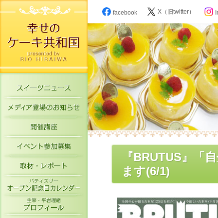
X（旧twitter）
facebook
I
スイーツニュース
メディア登場のお知らせ
開催講座
イベント参加募集
『BRUTUS』
取材・レポート
ます(6/1)
パティスリーオープン記念日カレン
主宰・平岩理緒プロフィール