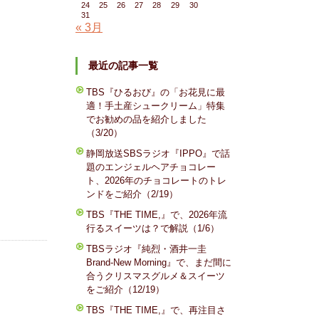
24
25
26
27
28
29
30
31
« 3月
最近の記事一覧
TBS『ひるおび』の「お花見に最
適！手土産シュークリーム」特集
でお勧めの品を紹介しました
（3/20）
静岡放送SBSラジオ『IPPO』で話
題のエンジェルヘアチョコレー
ト、2026年のチョコレートのトレ
ンドをご紹介（2/19）
TBS『THE TIME,』で、2026年流
行るスイーツは？で解説（1/6）
TBSラジオ『純烈・酒井一圭
Brand-New Morning』で、まだ間に
合うクリスマスグルメ＆スイーツ
をご紹介（12/19）
TBS『THE TIME,』で、再注目さ