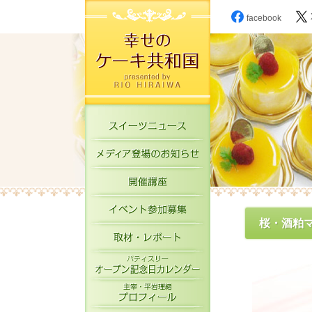
facebook
スイーツニュース
メディア登場のお知
開催講座
イベント参加募集
桜・酒粕
取材・レポート
パティスリーオープ
主宰・平岩理緒プロ