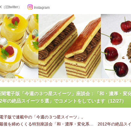
X（旧twitter）
Instagram
らせ
新聞電子版「今週の３つ星スイーツ」座談会：「和・濃厚・変
12年の絶品スイーツ５選」でコメントをしています（12/27）
ン記念日カレンダー
電子版で連載中の「今週の３つ星スイーツ」。
フィール
最後を締めくくる特別座談会「和・濃厚・変化系… 2012年の絶品ス