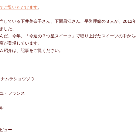
合わせ
でご覧いただけます
。
当している下井美奈子さん、下園昌江さん、平岩理緒の３人が、2012
ました。
んだ、今年、「今週の３つ星スイーツ」で取り上げたスイーツの中から
店が登場しています。
ム紹介は、記事をご覧ください。
イナムラショウゾウ
ユ・フランス
ル
ピュー