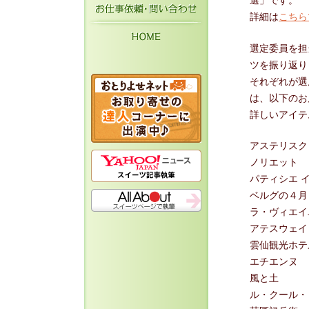
選」です。
お仕事依頼・お問い
詳細は
こちら
HOME
選定委員を担
ツを振り返り
それぞれが選
は、以下のお
詳しいアイテ
アステリスク
ノリエット
パティシエ 
ベルグの４月
ラ・ヴィエイ
アテスウェイ
雲仙観光ホテ
エチエンヌ
風と土
ル・クール・