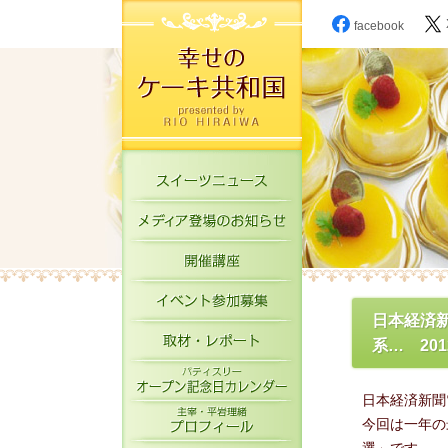
facebook
スイーツニュース
メディア登場のお知
開催講座
イベント参加募集
日本経済
取材・レポート
系… 20
パティスリーオープ
日本経済新聞
主宰・平岩理緒プロ
今回は一年の