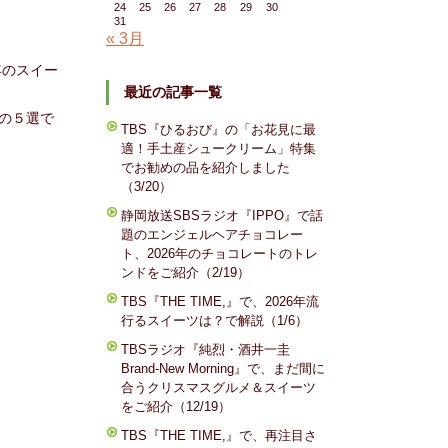
24
25
26
27
28
29
30
31
« 3月
年のスイー
最近の記事一覧
の５選で
TBS『ひるおび』の「お花見に最
適！手土産シュークリーム」特集
でお勧めの品を紹介しました
（3/20）
静岡放送SBSラジオ『IPPO』で話
題のエンジェルヘアチョコレー
ト、2026年のチョコレートのトレ
ンドをご紹介（2/19）
TBS『THE TIME,』で、2026年流
行るスイーツは？で解説（1/6）
TBSラジオ『純烈・酒井一圭
Brand-New Morning』で、まだ間に
合うクリスマスグルメ＆スイーツ
をご紹介（12/19）
TBS『THE TIME,』で、再注目さ