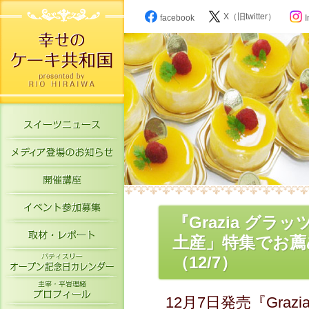
X（旧twitter）
facebook
I
スイーツニュース
メディア登場のお知らせ
開催講座
イベント参加募集
『Grazia グ
取材・レポート
土産」特集でお薦
パティスリーオープン記念日カレン
（12/7）
主宰・平岩理緒プロフィール
12月7日発売『Gra