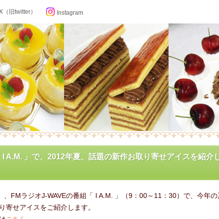
X（旧twitter）
Instagram
らせ
E「 I A.M. 」で、2012年夏、話題の新作お取り寄せアイスを紹介
ン記念日カレンダー
）、FMラジオJ-WAVEの番組「 I A.M. 」（9：00～11：30）で、今年
フィール
り寄せアイスをご紹介します。