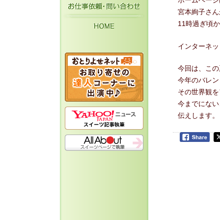
ホームページ
お仕事依頼・お問い
宮本絢子さん
HOME
11時過ぎ頃
インターネッ
今回は、この
今年のバレン
その世界観を
今までにない
伝えします。