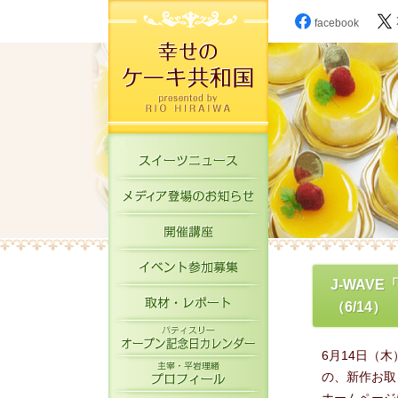
facebook
スイーツニュース
メディア登場のお知
開催講座
イベント参加募集
J-WAV
取材・レポート
（6/14）
パティスリーオープ
6月14日（木
主宰・平岩理緒プロ
の、新作お取