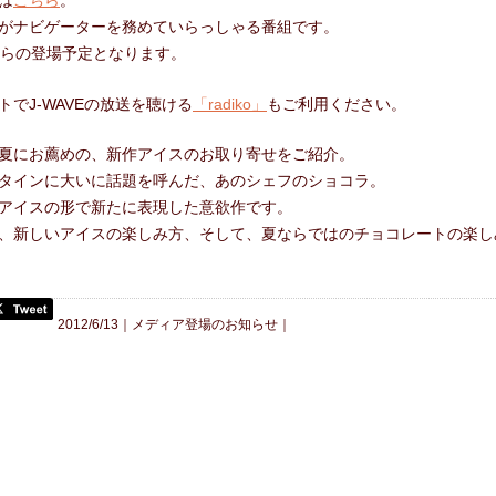
は
こちら
。
合わせ
がナビゲーターを務めていらっしゃる番組です。
からの登場予定となります。
トでJ-WAVEの放送を聴ける
「radiko」
もご利用ください。
夏にお薦めの、新作アイスのお取り寄せをご紹介。
タインに大いに話題を呼んだ、あのシェフのショコラ。
アイスの形で新たに表現した意欲作です。
、新しいアイスの楽しみ方、そして、夏ならではのチョコレートの楽し
2012/6/13｜
メディア登場のお知らせ
｜