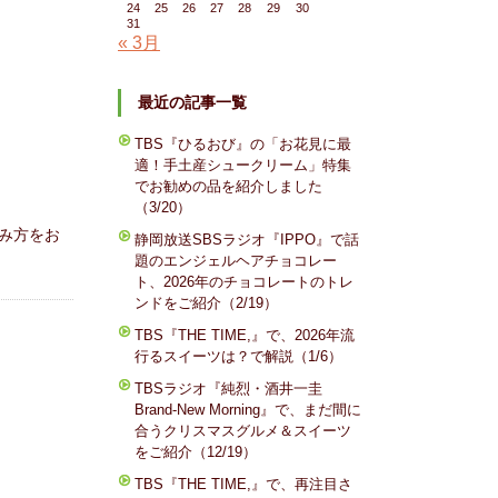
24
25
26
27
28
29
30
31
« 3月
最近の記事一覧
TBS『ひるおび』の「お花見に最
適！手土産シュークリーム」特集
でお勧めの品を紹介しました
（3/20）
み方をお
静岡放送SBSラジオ『IPPO』で話
題のエンジェルヘアチョコレー
ト、2026年のチョコレートのトレ
ンドをご紹介（2/19）
TBS『THE TIME,』で、2026年流
行るスイーツは？で解説（1/6）
TBSラジオ『純烈・酒井一圭
Brand-New Morning』で、まだ間に
合うクリスマスグルメ＆スイーツ
をご紹介（12/19）
TBS『THE TIME,』で、再注目さ