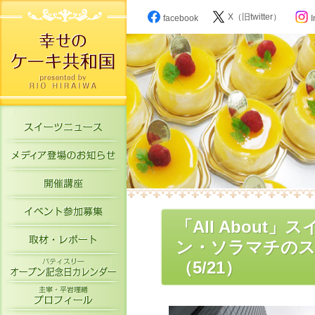
X（旧twitter）
facebook
I
スイーツニュース
メディア登場のお知らせ
開催講座
イベント参加募集
「All Abou
取材・レポート
ン・ソラマチのス
パティスリーオープン記念日カレン
（5/21）
主宰・平岩理緒プロフィール