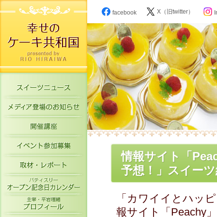
X（旧twitter）
facebook
I
スイーツニュース
メディア登場のお知らせ
開催講座
イベント参加募集
情報サイト「Pea
取材・レポート
予想！」スイーツ
パティスリーオープン記念日カレン
「カワイイとハッピ
主宰・平岩理緒プロフィール
報サイト「Peach