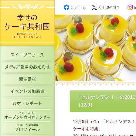
X（旧twitter）
facebook
I
スイーツニュース
メディア登場のお知らせ
開催講座
イベント参加募集
「ヒルナンデス！」の201
取材・レポート
（12/9）
パティスリーオープン記念日カレン
12月9日（金）「ヒルナンデス！
主宰・平岩理緒プロフィール
ケーキを特集。