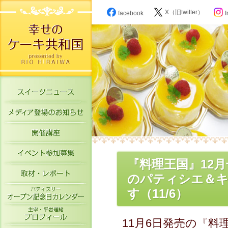
X（旧twitter）
facebook
I
スイーツニュース
メディア登場のお知らせ
開催講座
イベント参加募集
『料理王国』12
取材・レポート
のパティシエ＆キ
パティスリーオープン記念日カレン
す（11/6）
主宰・平岩理緒プロフィール
11月6日発売の『料