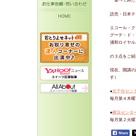
「食べてみた
お仕事依頼・お問い
HOME
読売・日本テ
エコール・ク
グーテ・ド・
浦和ロイヤル
の３点をご紹
現在、開講の
す）
●
北千住セン
毎月第４木曜 
●
横浜センタ
毎月第２火曜 