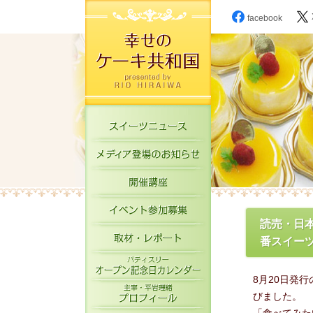
facebook
スイーツニュース
メディア登場のお知
開催講座
イベント参加募集
読売・日
取材・レポート
番スイーツ
パティスリーオープ
8月20日発
主宰・平岩理緒プロ
びました。