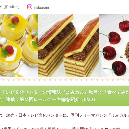
X（旧twitter）
Instagram
らせ
本テレビ文化センターの情報誌『よみカル』秋号で「食べてみ
」連載：第２回ロールケーキ編を紹介（8/20）
ン記念日カレンダー
行の、読売・日本テレビ文化センターに、季刊フリーマガジン『よみカル
フィール