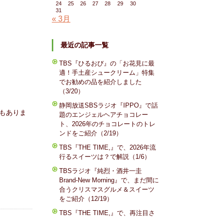
24
25
26
27
28
29
30
31
« 3月
最近の記事一覧
TBS『ひるおび』の「お花見に最
適！手土産シュークリーム」特集
でお勧めの品を紹介しました
（3/20）
静岡放送SBSラジオ『IPPO』で話
もありま
題のエンジェルヘアチョコレー
ト、2026年のチョコレートのトレ
ンドをご紹介（2/19）
TBS『THE TIME,』で、2026年流
行るスイーツは？で解説（1/6）
TBSラジオ『純烈・酒井一圭
Brand-New Morning』で、まだ間に
合うクリスマスグルメ＆スイーツ
をご紹介（12/19）
TBS『THE TIME,』で、再注目さ