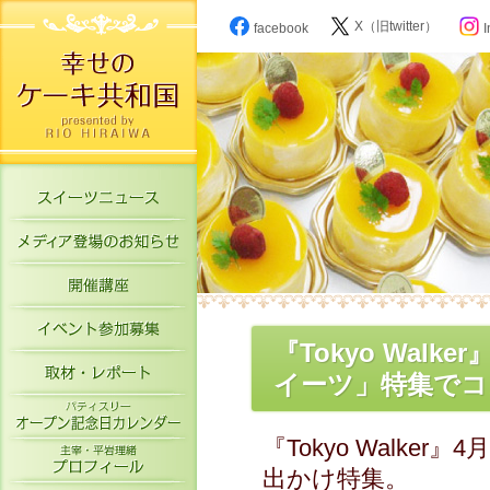
X（旧twitter）
facebook
I
スイーツニュース
メディア登場のお知らせ
開催講座
イベント参加募集
『Tokyo Wal
取材・レポート
イーツ」特集でコ
パティスリーオープン記念日カレン
『Tokyo Walk
主宰・平岩理緒プロフィール
出かけ特集。