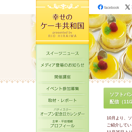
facebook
スイーツニュース
メディア登場のお知
開催講座
イベント参加募集
ソフトバ
取材・レポート
配信（11/2
パティスリーオープ
10月より、
主宰・平岩理緒プロ
ご紹介してい