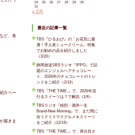
レビのアナ
24
25
26
27
28
29
30
31
« 3月
最近の記事一覧
など、各
TBS『ひるおび』の「お花見に最
適！手土産シュークリーム」特集
でお勧めの品を紹介しました
（3/20）
静岡放送SBSラジオ『IPPO』で話
題のエンジェルヘアチョコレー
ト、2026年のチョコレートのトレ
ンドをご紹介（2/19）
TBS『THE TIME,』で、2026年流
紹介ペー
行るスイーツは？で解説（1/6）
TBSラジオ『純烈・酒井一圭
Brand-New Morning』で、まだ間に
合うクリスマスグルメ＆スイーツ
が届きま
をご紹介（12/19）
TBS『THE TIME,』で、再注目さ