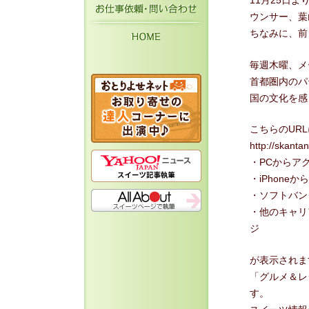
11月25日
お仕事依頼・お問い
ウンサー、葉
HOME
ちなみに、前
毎週木曜、メ
首都圏内のパ
国の文化を感
こちらのURL
http://skantan
・PCからア
・iPhone
・ソフトバン
・他のキャリ
ジ
が表示されま
「グルメ＆レ
す。