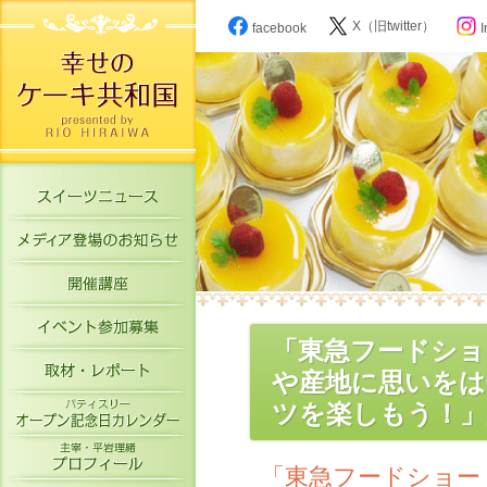
X（旧twitter）
facebook
I
スイーツニュース
メディア登場のお知らせ
開催講座
イベント参加募集
「東急フードショ
取材・レポート
や産地に思いをは
パティスリーオープン記念日カレン
ツを楽しもう！」
主宰・平岩理緒プロフィール
「東急フードショー