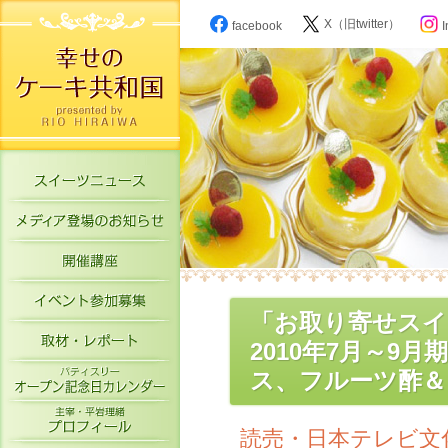
X（旧twitter）
facebook
I
スイーツニュース
メディア登場のお知らせ
開催講座
イベント参加募集
「お取り寄せスイ
取材・レポート
2010年7月～9
パティスリーオープン記念日カレン
ス、フルーツ酢＆
主宰・平岩理緒プロフィール
読売・日本テレビ文