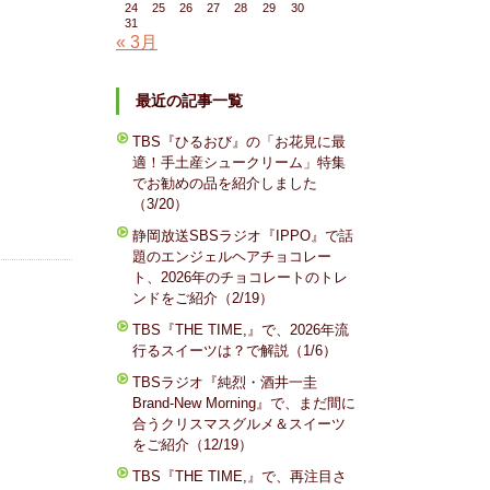
24
25
26
27
28
29
30
31
« 3月
最近の記事一覧
TBS『ひるおび』の「お花見に最
適！手土産シュークリーム」特集
でお勧めの品を紹介しました
（3/20）
静岡放送SBSラジオ『IPPO』で話
題のエンジェルヘアチョコレー
ト、2026年のチョコレートのトレ
ンドをご紹介（2/19）
TBS『THE TIME,』で、2026年流
行るスイーツは？で解説（1/6）
TBSラジオ『純烈・酒井一圭
Brand-New Morning』で、まだ間に
合うクリスマスグルメ＆スイーツ
をご紹介（12/19）
TBS『THE TIME,』で、再注目さ