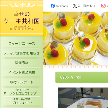
X（旧twitter）
facebook
I
スイーツニュース
メディア登場のお知らせ
開催講座
イベント参加募集
0905_y_roll
取材・レポート
パティスリーオープン記念日カレン
主宰・平岩理緒プロフィール