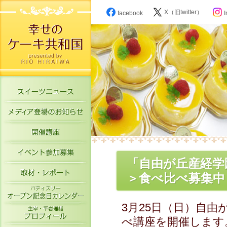
X（旧twitter）
facebook
I
スイーツニュース
メディア登場のお知らせ
開催講座
イベント参加募集
「自由が丘産経学
取材・レポート
＞食べ比べ募集中（
パティスリーオープン記念日カレン
3月25日（日）自
主宰・平岩理緒プロフィール
べ講座を開催します