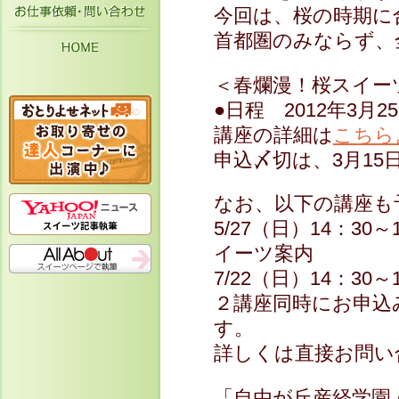
お仕事依頼・お問い合わせ
今回は、桜の時期に
首都圏のみならず、
HOME
＜春爛漫！桜スイー
●日程 2012年3月2
講座の詳細は
こちら
申込〆切は、3月15
なお、以下の講座も
5/27（日）14：3
イーツ案内
7/22（日）14：3
２講座同時にお申込
す。
詳しくは直接お問い
「自由が丘産経学園