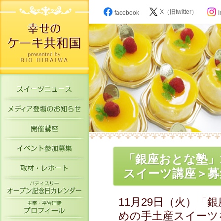
X（旧twitter）
facebook
I
スイーツニュース
メディア登場のお知らせ
開催講座
イベント参加募集
「銀座おとな塾」
取材・レポート
スイーツ講座＞募集
パティスリーオープン記念日カレン
11月29日（火）
主宰・平岩理緒プロフィール
めの手土産スイーツ