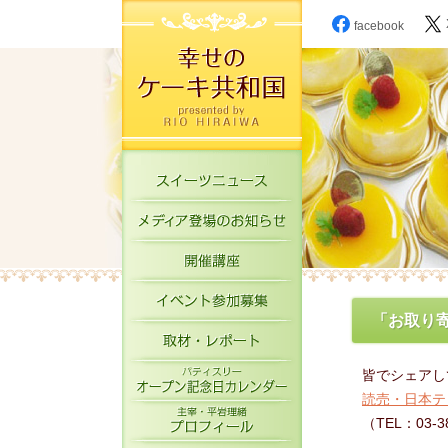
facebook
スイーツニュース
メディア登場のお知
開催講座
イベント参加募集
「お取り寄
取材・レポート
パティスリーオープ
皆でシェアし
読売・日本テ
主宰・平岩理緒プロ
（TEL：03-3