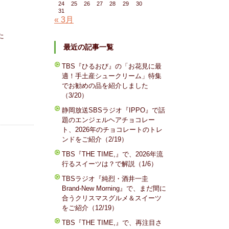
24
25
26
27
28
29
30
31
« 3月
た
最近の記事一覧
TBS『ひるおび』の「お花見に最
適！手土産シュークリーム」特集
でお勧めの品を紹介しました
（3/20）
静岡放送SBSラジオ『IPPO』で話
題のエンジェルヘアチョコレー
ト、2026年のチョコレートのトレ
ンドをご紹介（2/19）
TBS『THE TIME,』で、2026年流
行るスイーツは？で解説（1/6）
TBSラジオ『純烈・酒井一圭
Brand-New Morning』で、まだ間に
合うクリスマスグルメ＆スイーツ
をご紹介（12/19）
TBS『THE TIME,』で、再注目さ