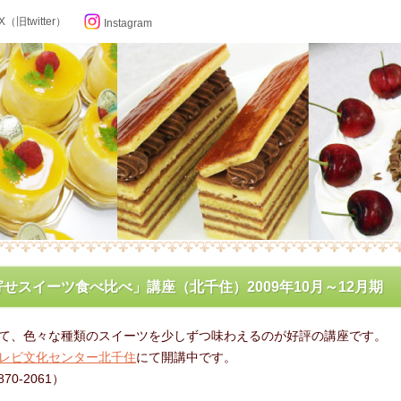
X（旧twitter）
Instagram
らせ
せスイーツ食べ比べ」講座（北千住）2009年10月～12月期
ン記念日カレンダー
て、色々な種類のスイーツを少しずつ味わえるのが好評の講座です。
レビ文化センター北千住
にて開講中です。
フィール
870-2061）