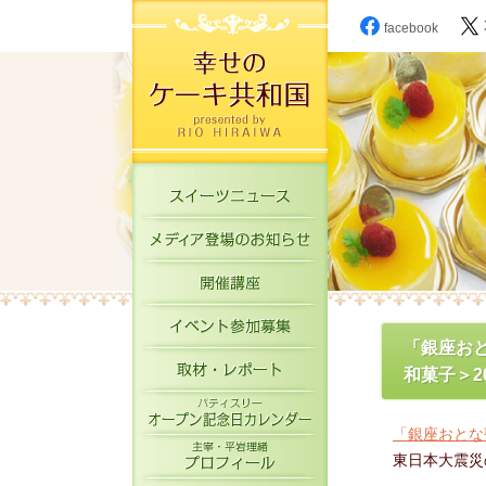
facebook
スイーツニュース
メディア登場のお知
開催講座
イベント参加募集
「銀座お
取材・レポート
和菓子＞2
パティスリーオープ
「銀座おとな
主宰・平岩理緒プロ
東日本大震災