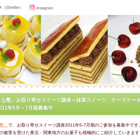
X（旧twitter）
Instagram
らせ
とな塾」お取り寄せスイーツ講座＜抹茶スイーツ、チーズケー
011年5月～7月期募集中
ン記念日カレンダー
塾」
で、お取り寄せスイーツ講座2011年5-7月期のご参加を募集中です
フィール
の被害を受けた東北・関東地方のお菓子も積極的にご紹介していきます