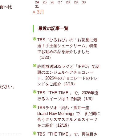
24
25
26
27
28
29
30
食べ比
31
« 3月
最近の記事一覧
TBS『ひるおび』の「お花見に最
適！手土産シュークリーム」特集
でお勧めの品を紹介しました
（3/20）
静岡放送SBSラジオ『IPPO』で話
題のエンジェルヘアチョコレー
ト、2026年のチョコレートのトレ
ンドをご紹介（2/19）
ださい。
TBS『THE TIME,』で、2026年流
行るスイーツは？で解説（1/6）
TBSラジオ『純烈・酒井一圭
Brand-New Morning』で、まだ間に
合うクリスマスグルメ＆スイーツ
をご紹介（12/19）
TBS『THE TIME,』で、再注目さ