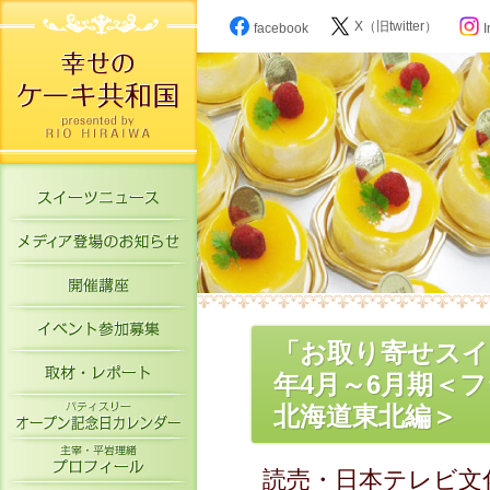
X（旧twitter）
facebook
I
スイーツニュース
メディア登場のお知らせ
開催講座
イベント参加募集
「お取り寄せスイ
取材・レポート
年4月～6月期＜
パティスリーオープン記念日カレン
北海道東北編＞
主宰・平岩理緒プロフィール
読売・日本テレビ文