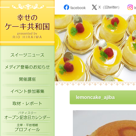
X（旧twitter）
facebook
I
スイーツニュース
メディア登場のお知らせ
開催講座
イベント参加募集
lemoncake_ajiba
取材・レポート
パティスリーオープン記念日カレン
主宰・平岩理緒プロフィール