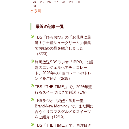
24
25
26
27
28
29
30
31
« 3月
最近の記事一覧
TBS『ひるおび』の「お花見に最
適！手土産シュークリーム」特集
でお勧めの品を紹介しました
（3/20）
静岡放送SBSラジオ『IPPO』で話
題のエンジェルヘアチョコレー
ト、2026年のチョコレートのトレ
ンドをご紹介（2/19）
TBS『THE TIME,』で、2026年流
行るスイーツは？で解説（1/6）
TBSラジオ『純烈・酒井一圭
Brand-New Morning』で、まだ間に
合うクリスマスグルメ＆スイーツ
をご紹介（12/19）
TBS『THE TIME,』で、再注目さ