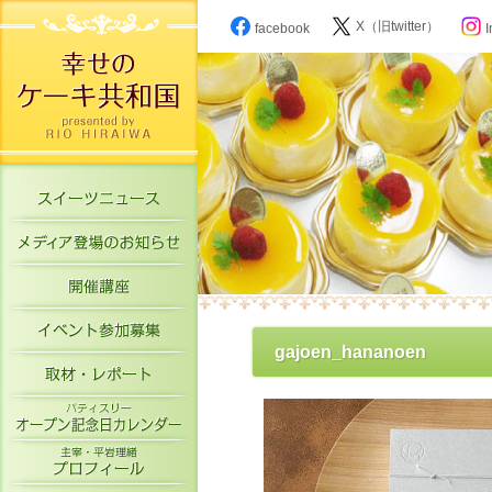
X（旧twitter）
facebook
I
スイーツニュース
メディア登場のお知らせ
開催講座
イベント参加募集
gajoen_hananoen
取材・レポート
パティスリーオープン記念日カレン
主宰・平岩理緒プロフィール