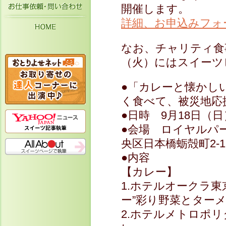
お仕事依頼・お問い合わせ
開催します。
詳細、お申込みフォ
HOME
なお、チャリティ食
（火）にはスイーツ
●「カレーと懐かし
く食べて、被災地応
●日時 9月18日（日） 
●会場 ロイヤルパ
央区日本橋蛎殻町2-1-1 
●内容
【カレー】
1.ホテルオークラ
ー”彩り野菜とター
2.ホテルメトロポ