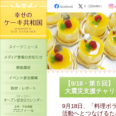
X（旧twitter）
facebook
I
スイーツニュース
メディア登場のお知らせ
開催講座
イベント参加募集
【9/18・第５
取材・レポート
大震災支援チャリ
パティスリーオープン記念日カレン
9月18日、「料理
主宰・平岩理緒プロフィール
活動へとつなげるた