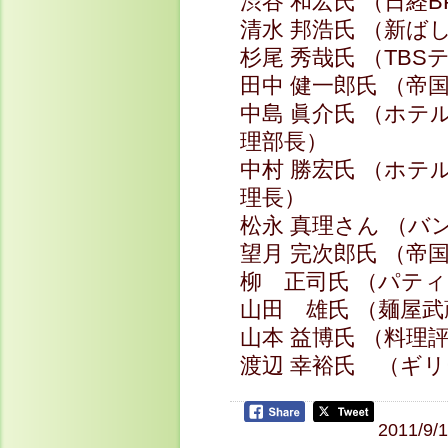
渋谷 和宏氏 （日経
清水 邦浩氏 （新ば
杉尾 秀哉氏 （TB
田中 健一郎氏 （帝
中島 眞介氏 （ホテ
理部長）
中村 勝宏氏 （ホ
理長）
松永 真理さん （バ
望月 完次郎氏 （
柳 正司氏 （パテ
山田 雄氏 （麺屋
山本 益博氏 （料理
渡辺 幸裕氏 （ギ
2011/9/