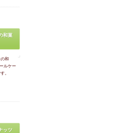
の和菓
はの和
ールケー
です。
ナッツ