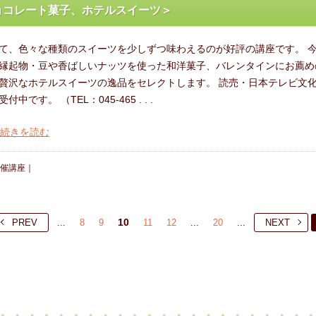
ョコレート菓子、ホテルスイーツ＞
て、色々な種類のスイーツを少しずつ味わえるのが好評の講座です。 
縁起物・豆や香ばしいナッツを使った和洋菓子、バレンタインにお薦め
贅沢なホテルスイーツの逸品をセレクトします。 読売・日本テレビ文
中です。 （TEL：045-465 . . .
の続きを読む
催講座
｜
10
PREV
...
8
9
11
12
...
20
...
NEXT