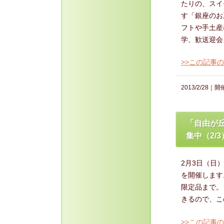
たりの、スイ
す「銀座のお
フトや手土産
学、歓送迎会、
>>この記事
2013/2/28｜
開
「自由が
集中（2/3
2月3日（日
を開催します
限定品まで。
きるので、この
>>この記事