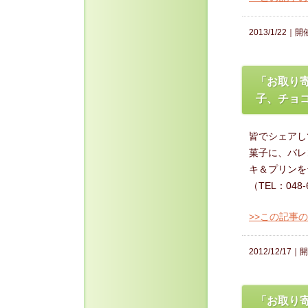
2013/1/22｜
開
「お取り寄
子、チョ
皆でシェアし
菓子に、バレ
キ＆プリンを
（TEL：048-
>>この記事
2012/12/17｜
開
「お取り寄