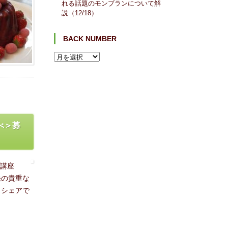
れる話題のモンブランについて解
説（12/18）
BACK NUMBER
べ＞募
べ講座
発の貴重な
とシェアで