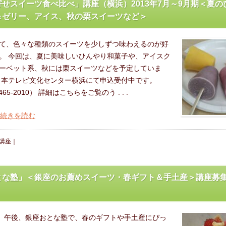
合わせ
せスイーツ食べ比べ」講座（横浜）2013年7月～9月期＜夏の
＆ゼリー、アイス、秋の栗スイーツなど＞
て、色々な種類のスイーツを少しずつ味わえるのが好
。 今回は、夏に美味しいひんやり和菓子や、アイスク
ーベット系、秋には栗スイーツなどを予定していま
日本テレビ文化センター横浜にて申込受付中です。
465-2010） 詳細はこちらをご覧のう . . .
の続きを読む
講座
｜
とな塾」＜銀座のお薦めスイーツ・春ギフト＆手土産＞講座募
日）午後、銀座おとな塾で、春のギフトや手土産にぴっ