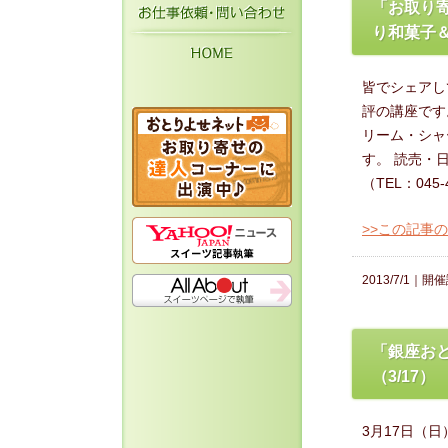
お仕事依頼・お問い
「お取り寄
り和菓子
HOME
皆でシェアし
評の講座です
リーム・シャ
す。 読売・
（TEL：045-
>>この記事
2013/7/1｜
開催
「銀座お
（3/17）
3月17日（