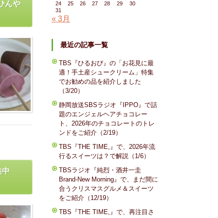
ひんや
24
25
26
27
28
29
30
31
« 3月
最近の記事一覧
TBS『ひるおび』の「お花見に最
適！手土産シュークリーム」特集
でお勧めの品を紹介しました
（3/20）
静岡放送SBSラジオ『IPPO』で話
題のエンジェルヘアチョコレー
ト、2026年のチョコレートのトレ
ンドをご紹介（2/19）
TBS『THE TIME,』で、2026年流
行るスイーツは？で解説（1/6）
TBSラジオ『純烈・酒井一圭
集中
Brand-New Morning』で、まだ間に
合うクリスマスグルメ＆スイーツ
をご紹介（12/19）
TBS『THE TIME,』で、再注目さ