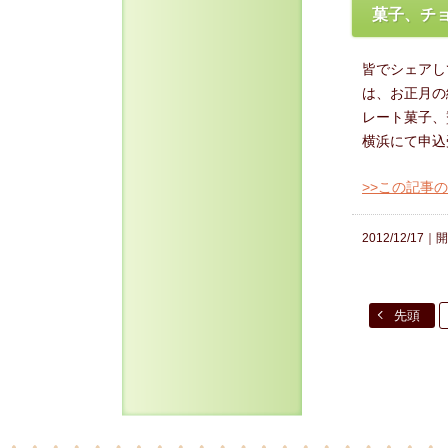
菓子、チ
皆でシェアし
は、お正月の
レート菓子、
横浜にて申込受付
>>この記事
2012/12/17｜
開
先頭